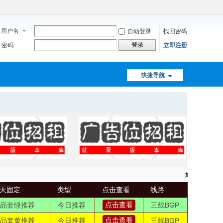
用户名
自动登录
找回密码
登录
密码
立即注册
快捷导航
如有需求请联系站长QQ:962
天固定
类型
点击查看
线路
点击查看
品套绿推荐
今日推荐
三线BGP
点击查看
品套黄推荐
今日推荐
三线BGP