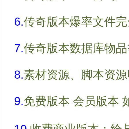
6.
传奇版本爆率文件完
7.
传奇版本数据库物品
本
8.
素材资源、脚本资源
9.
免费版本 会员版本 
_G