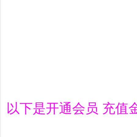
_
传
以下是开通会员 充值