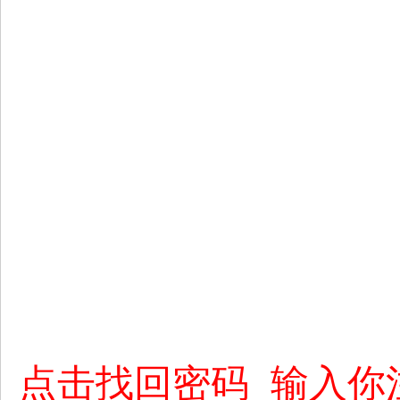
奇
技
点击找回密码 输入你
术