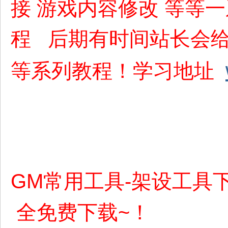
接 游戏内容修改 等等
程 后期有时间站长会给
本
等系列教程！
学习地址
_
GM常用工具-架设工具
全免费下载~！