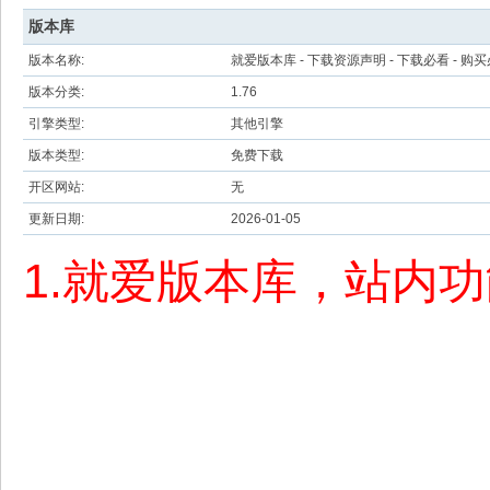
版本库
版本名称:
就爱版本库 - 下载资源声明 - 下载必看 - 购买必看
版本分类:
1.76
引擎类型:
其他引擎
奇
版本类型:
免费下载
开区网站:
无
更新日期:
2026-01-05
1.就爱版本库，站内
版