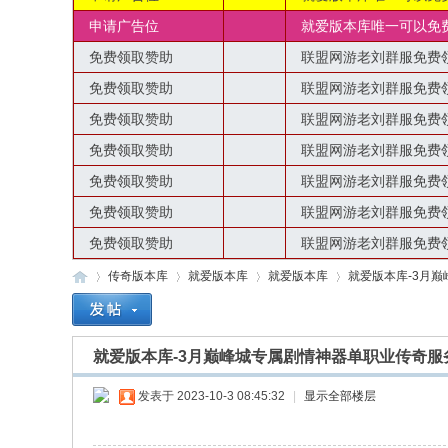
申请广告位
就爱版本库唯一可以免
免费领取赞助
联盟网游老刘群服免费
免费领取赞助
联盟网游老刘群服免费
免费领取赞助
联盟网游老刘群服免费
免费领取赞助
联盟网游老刘群服免费
免费领取赞助
联盟网游老刘群服免费
免费领取赞助
联盟网游老刘群服免费
免费领取赞助
联盟网游老刘群服免费
传奇版本库
就爱版本库
就爱版本库
就爱版本库-3月巅
就爱版本库-3月巅峰城专属剧情神器单职业传奇服
传
»
›
›
›
发表于 2023-10-3 08:45:32
|
显示全部楼层