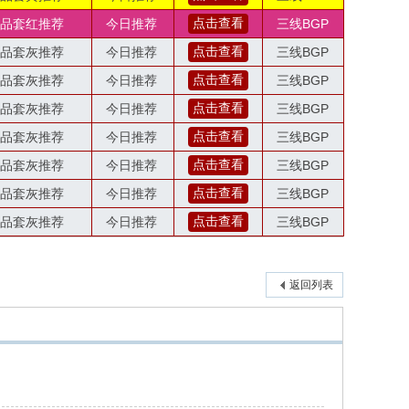
点击查看
品套红推荐
今日推荐
三线BGP
点击查看
品套灰推荐
今日推荐
三线BGP
点击查看
品套灰推荐
今日推荐
三线BGP
点击查看
品套灰推荐
今日推荐
三线BGP
点击查看
品套灰推荐
今日推荐
三线BGP
点击查看
品套灰推荐
今日推荐
三线BGP
点击查看
品套灰推荐
今日推荐
三线BGP
点击查看
品套灰推荐
今日推荐
三线BGP
返回列表