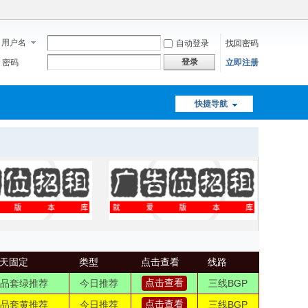
用户名
自动登录
找回密码
登录
密码
立即注册
快捷导航
天固定
类型
点击查看
线路
点击查看
品套绿推荐
今日推荐
三线BGP
点击查看
品套黄推荐
今日推荐
三线BGP