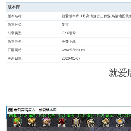
版本库
版本名称:
就爱版本库-1月高清复古三职业[高清地图装备
版本分类:
复古
引擎类型:
GXX引擎
奇
版本类型:
免费下载
开区网站:
www.92bbk.cn
更新日期:
2026-01-07
就爱
版