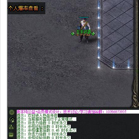
O
M
版