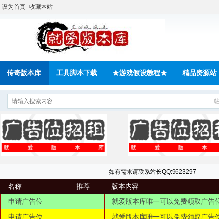
设为首页
收藏本站
传奇版本库
工具脚本下载
★游戏假设教程★
精品资源站
联系站长QQ:9623297
名称
推荐
版本内容
申请广告位
就爱版本库唯一可以免费领取广告
申请广告位
就爱版本库唯一可以免费领取广告