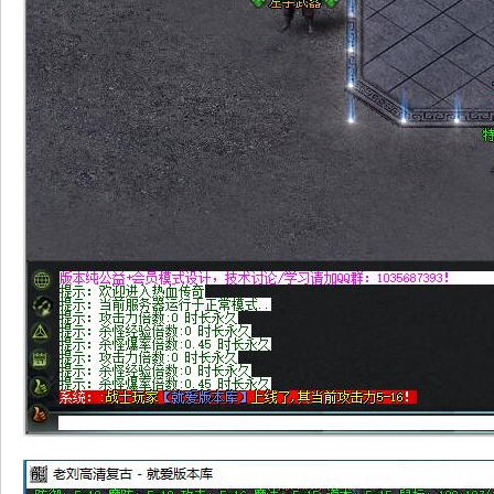
_G
M
基