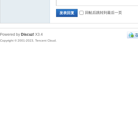
回帖后跳转到最后一页
发表回复
Powered by
Discuz!
X3.4
Copyright © 2001-2023, Tencent Cloud.